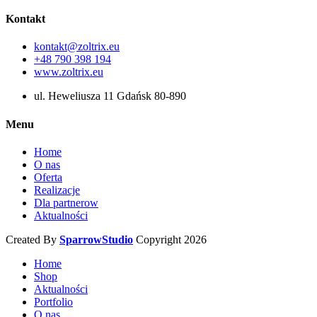
Kontakt
kontakt@zoltrix.eu
+48 790 398 194
www.zoltrix.eu
ul. Heweliusza 11 Gdańsk 80-890
Menu
Home
O nas
Oferta
Realizacje
Dla partnerow
Aktualności
Created By
SparrowStudio
Copyright 2026
Home
Shop
Aktualności
Portfolio
O nas