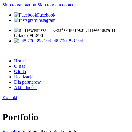
Skip to navigation
Skip to main content
Facebook
Instagram
ul. Heweliusza 11
Gdańsk 80-890
+48 790 398 194
Home
O nas
Oferta
Realizacje
Dla partnerow
Aktualności
Kontakt
Portfolio
Home
Portfolio
Potenti parturient parturie