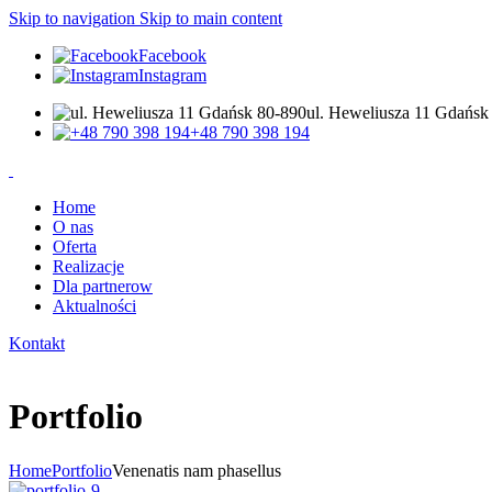
Skip to navigation
Skip to main content
Facebook
Instagram
ul. Heweliusza 11 Gdańsk
+48 790 398 194
Home
O nas
Oferta
Realizacje
Dla partnerow
Aktualności
Kontakt
Portfolio
Home
Portfolio
Venenatis nam phasellus