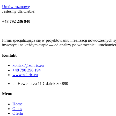
Umów rozmowę
Jesteśmy dla Ciebie!
+48 792 236 940
Firma specjalizująca się w projektowaniu i realizacji nowoczesnyc
inwestycji na każdym etapie — od analizy po wdrożenie i uruchomien
Kontakt
kontakt@zoltrix.eu
+48 790 398 194
www.zoltrix.eu
ul. Heweliusza 11 Gdańsk 80-890
Menu
Home
O nas
Oferta